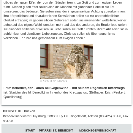
gibt es den guten Eifer, der von den Sünden trennt, zu Gott und zum ewigen Leben
führt. Diesen guten Eifer sollen also die Mönche mit glühender Liebe in die Tat
umsetzen, das bedeutet: Sie sollen einander in gegenseitiger Achtung zuvorkommen;
ihre körperlichen und charakterlichen Schwächen sollen sie mit unerschöpflicher
Geduld ertragen; im gegenseitigen Gehorsam sollen sie miteinander wetteifern; keiner
achte auf das eigene Wohl, sondern mehr auf das des anderen; die Bruderliebe sollen
sie einander selbstlos erweisen; in Liebe sollen sie Gott fürchten; ihrem Abt seien sie in
aufrichtiger und demütiger Liebe zugetan. Christus sollen sie überhaupt nichts
vorziehen. Er führe uns gemeinsam zum ewigen Leben."
© Schult de Morais
Foto:
Benedikt, der – auch bei Gegenwind – mit seinem Regelbuch unterwegs
ist.
Skulptur des hl. Benedikt im Innenhof des Kreuzgangs. (Bildhauer: Erich Peukert,
Quedlinburg)
DIENSTE
Drucken
Benediktinerkloster Huysburg, 38838 Huy OT Dingelstedt, Telefon (039425) 961-0, Fax
961-98
START
PFARREI ST. BENEDIKT
MÖNCHSGEMEINSCHAFT