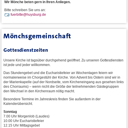
Wir Mönche beten gern in Ihren Anliegen.
Bitte schreiben Sie uns an:
REMOVE-
fuerbitte
@huysburg.
de
THIS.
Mönchsgemeinschaft
Gottesdienstzeiten
Unsere Kirche ist tagsüber durchgehend geöffnet. Zu unseren Gottesdiensten
ist jede und jeder willkommen.
Das Stundengebet und die Eucharistiefeier an Wochentagen feiern wir
normalerweise im Chorgestühl der Kirche. Von Advent bis Ostern sind wir in
der Marienkapelle (auf der Nordseite, vom Kircheneingang aus gesehen links
des Chorraums) – wenn nicht die Größe der teilnehmenden Gästegruppen
den Wechsel in den Kirchenraum nötig macht.
Besondere Termine im Jahreskreis finden Sie außerdem in der
Kalenderübersicht.
Sonntag
7.00 Uhr Morgenlob (Laudes)
10.00 Uhr Eucharistiefeier
12.15 Uhr Mittagsgebet